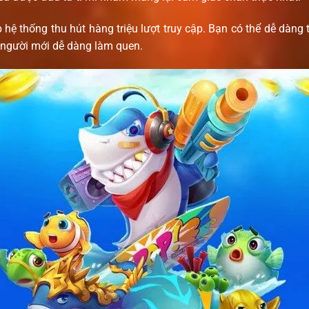
p hệ thống thu hút hàng triệu lượt truy cập. Bạn có thể dễ dàng
úp người mới dễ dàng làm quen.