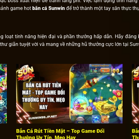
oặc boss xuất hiện để tránh lãng phí. Việc lạm dụng tính năng
 sảnh game hot
bắn cá Sunwin
để trở thành một tay săn thực thụ
àng loạt tính năng hiện đại và phần thưởng hấp dẫn. Hãy đăn
 thư giãn tuyệt vời và mang về những hũ thưởng cực lớn tại Sun
Bắn Cá Rút Tiền Mặt – Top Game Đổi
Bắ
Thưởng Uy Tín, Mẹo Hay
Th