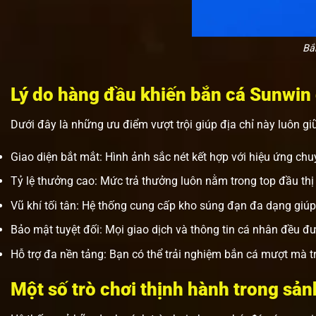
Bắ
Lý do hàng đầu khiến bắn cá Sunwin
Dưới đây là những ưu điểm vượt trội giúp địa chỉ này luôn g
Giao diện bắt mắt: Hình ảnh sắc nét kết hợp với hiệu ứng c
Tỷ lệ thưởng cao: Mức trả thưởng luôn nằm trong top đầu thị 
Vũ khí tối tân: Hệ thống cung cấp kho súng đạn đa dạng giúp
Bảo mật tuyệt đối: Mọi giao dịch và thông tin cá nhân đều 
Hỗ trợ đa nền tảng: Bạn có thể trải nghiệm bắn cá mượt mà tr
Một số trò chơi thịnh hành trong sả