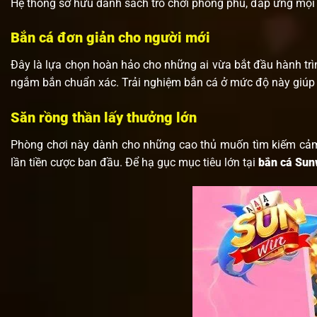
Hệ thống sở hữu danh sách trò chơi phong phú, đáp ứng mọi s
Bắn cá đơn giản cho người mới
Đây là lựa chọn hoàn hảo cho những ai vừa bắt đầu hành trì
ngắm bắn chuẩn xác. Trải nghiệm bắn cá ở mức độ này giúp t
Săn rồng thần lấy thưởng lớn
Phòng chơi này dành cho những cao thủ muốn tìm kiếm cảm g
lần tiền cược ban đầu. Để hạ gục mục tiêu lớn tại
bắn cá Sun