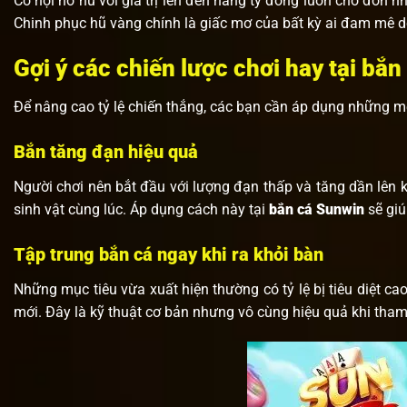
Cơ hội nổ hũ với giá trị lên đến hàng tỷ đồng luôn chờ đón
Chinh phục hũ vàng chính là giấc mơ của bất kỳ ai đam mê 
Gợi ý các chiến lược chơi hay tại bắ
Để nâng cao tỷ lệ chiến thắng, các bạn cần áp dụng những m
Bắn tăng đạn hiệu quả
Người chơi nên bắt đầu với lượng đạn thấp và tăng dần lên 
sinh vật cùng lúc. Áp dụng cách này tại
bắn cá Sunwin
sẽ giú
Tập trung bắn cá ngay khi ra khỏi bàn
Những mục tiêu vừa xuất hiện thường có tỷ lệ bị tiêu diệt c
mới. Đây là kỹ thuật cơ bản nhưng vô cùng hiệu quả khi tha