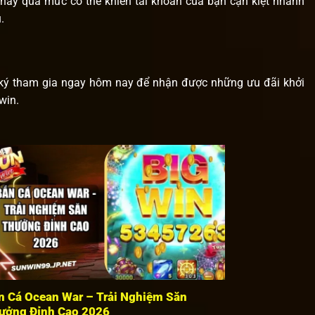
 này quá mức có thể khiến tài khoản của bạn cạn kiệt nhanh
.
g ký tham gia ngay hôm nay để nhận được những ưu đãi khởi
win.
n Cá Ocean War – Trải Nghiệm Săn
ưởng Đỉnh Cao 2026