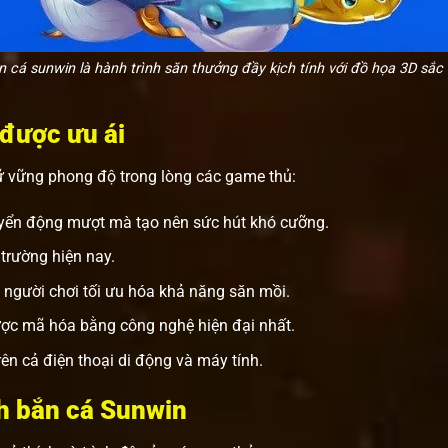
n cá sunwin là hành trình săn thưởng đầy kịch tính với đồ họa 3D sắc 
 được ưu ái
iữ vững phong độ trong lòng các game thủ:
huyển động mượt mà tạo nên sức hút khó cưỡng.
trường hiện nay.
 người chơi tối ưu hóa khả năng săn mồi.
được mã hóa bằng công nghệ hiện đại nhất.
ên cả điện thoại di động và máy tính.
nh bắn cá Sunwin