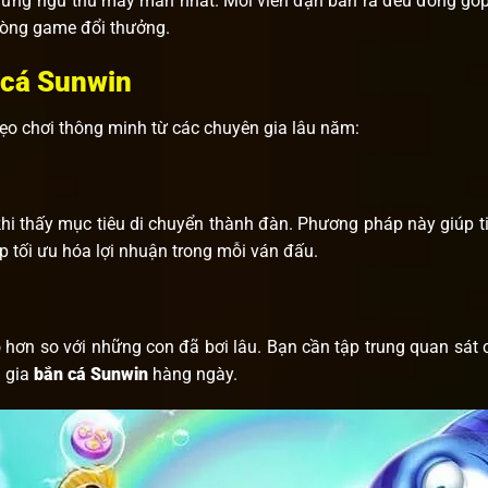
 những ngư thủ may mắn nhất. Mỗi viên đạn bắn ra đều đóng gó
dòng game đổi thưởng.
n cá Sunwin
ẹo chơi thông minh từ các chuyên gia lâu năm:
khi thấy mục tiêu di chuyển thành đàn. Phương pháp này giúp 
p tối ưu hóa lợi nhuận trong mỗi ván đấu.
ao hơn so với những con đã bơi lâu. Bạn cần tập trung quan sá
m gia
bắn cá Sunwin
hàng ngày.