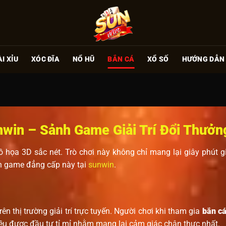
ÀI XỈU
XÓC ĐĨA
NỔ HŨ
BẮN CÁ
XỔ SỐ
HƯỚNG DẪN
win – Sảnh Game Giải Trí Đổi Thưở
đồ họa 3D sắc nét. Trò chơi này không chỉ mang lại giây phút 
h game đẳng cấp này tại
sunwin
.
n thị trường giải trí trực tuyến. Người chơi khi tham gia
bắn c
ều được đầu tư tỉ mỉ nhằm mang lại cảm giác chân thực nhất.