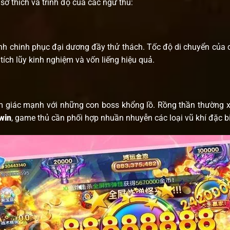
ở thích và trình độ của các ngư thủ:
nh chinh phục đại dương đầy thử thách. Tốc độ di chuyển của 
ích lũy kinh nghiệm và vốn liếng hiệu quả.
iác mạnh với những con boss khổng lồ. Rồng thần thường xuất
win
, game thủ cần phối hợp nhuần nhuyễn các loại vũ khí đặc bi