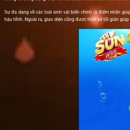
Sự đa dạng về các loài sinh vật biển chính là điểm nhấn giú
hậu hĩnh. Ngoài ra, giao diện cũng được thiết kế tối giản gi