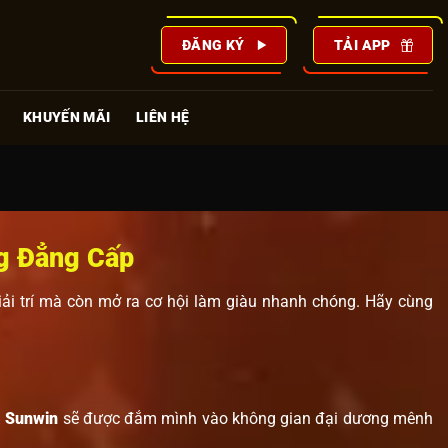
ĐĂNG KÝ
TẢI APP
KHUYẾN MÃI
LIÊN HỆ
ng Đẳng Cấp
giải trí mà còn mở ra cơ hội làm giàu nhanh chóng. Hãy cùng
á Sunwin
sẽ được đắm mình vào không gian đại dương mênh