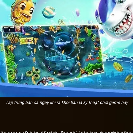
Tập trung bắn cá ngay khi ra khỏi bàn là kỹ thuật chơi game hay