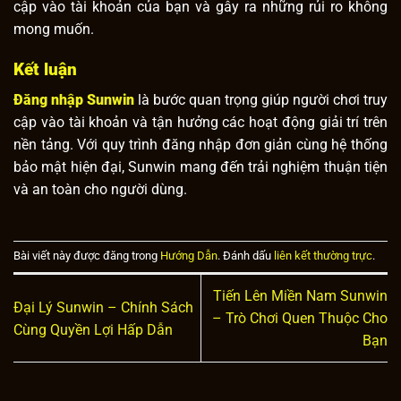
cập vào tài khoản của bạn và gây ra những rủi ro không
mong muốn.
Kết luận
Đăng nhập Sunwin
là bước quan trọng giúp người chơi truy
cập vào tài khoản và tận hưởng các hoạt động giải trí trên
nền tảng. Với quy trình đăng nhập đơn giản cùng hệ thống
bảo mật hiện đại, Sunwin mang đến trải nghiệm thuận tiện
và an toàn cho người dùng.
Bài viết này được đăng trong
Hướng Dẫn
. Đánh dấu
liên kết thường trực
.
Tiến Lên Miền Nam Sunwin
Đại Lý Sunwin – Chính Sách
– Trò Chơi Quen Thuộc Cho
Cùng Quyền Lợi Hấp Dẫn
Bạn