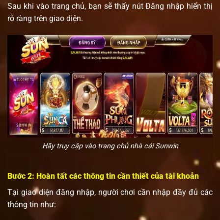
Sau khi vào trang chủ, bạn sẽ thấy nút Đăng nhập hiển thị
rõ ràng trên giao diện.
Hãy truy cập vào trang chủ nhà cái Sunwin
Bước 2: Hoàn tất các thông tin cần thiết của tài khoản
Tại giao diện đăng nhập, người chơi cần nhập đầy đủ các
thông tin như: