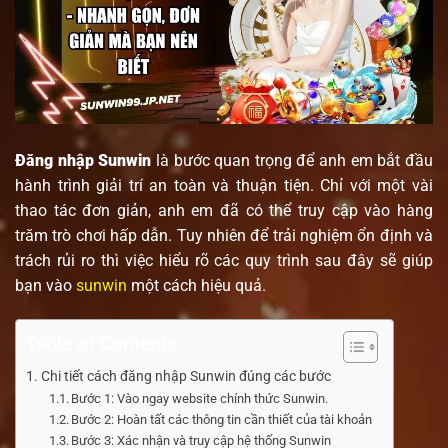
Đăng nhập Sunwin
là bước quan trọng để anh em bắt đầu
hành trình giải trí an toàn và thuận tiện. Chỉ với một vài
thao tác đơn giản, anh em đã có thể truy cập vào hàng
trăm trò chơi hấp dẫn. Tuy nhiên để trải nghiệm ổn định và
trách rủi ro thì việc hiểu rõ các quy trình sau đây sẽ giúp
bạn vào
sunwin
một cách hiệu quả.
Table of Contents
Chi tiết cách đăng nhập Sunwin đúng các bước
Bước 1: Vào ngay website chính thức Sunwin.
Bước 2: Hoàn tất các thông tin cần thiết của tài khoản
Bước 3: Xác nhận và truy cập hệ thống Sunwin