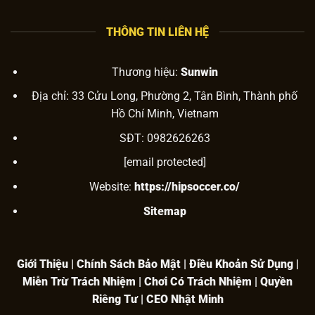
THÔNG TIN LIÊN HỆ
Thương hiệu:
Sunwin
Địa chỉ: 33 Cửu Long, Phường 2, Tân Bình, Thành phố
Hồ Chí Minh, Vietnam
SĐT: 0982626263
[email protected]
Website:
https://hipsoccer.co/
Sitemap
Giới Thiệu
|
Chính Sách Bảo Mật
|
Điều Khoản Sử Dụng
|
Miễn Trừ Trách Nhiệm
|
Chơi Có Trách Nhiệm
|
Quyền
Riêng Tư
|
CEO Nhật Minh