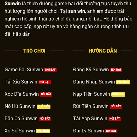
Sunwin
là thiên đường game bài đổi thưởng trực tuyến thu
hút lượng lớn người chơi. Tại
sun win
, anh em được trải
nghiệm hệ sinh thái trò chơi đa dạng, nổi bật. Hệ thống bảo
mật cao cấp, nạp rút uy tín và hàng ngàn chương trình ưu
đãi hấp dẫn
TRÒ CHƠI
HƯỚNG DẪN
Game Bài Sunwin
Đăng Ký Sunwin
Tải Xỉu Sunwin
Đăng Nhập Sunwin
Xóc Đĩa Sunwin
Nạp Tiền Sunwin
Nổ Hũ Sunwin
Rút Tiền Sunwin
Bắn Cá Sunwin
Tải App Sunwin
Xổ Số Sunwin
Đại Lý Sunwin