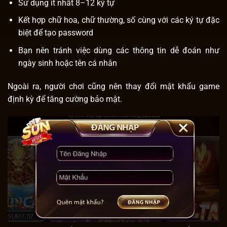
Sử dụng ít nhất 8–12 ký tự
Kết hợp chữ hoa, chữ thường, số cùng với các ký tự đặc
biệt để tạo password
Bạn nên tránh việc dùng các thông tin dễ đoán như
ngày sinh hoặc tên cá nhân
Ngoài ra, người chơi cũng nên thay đổi mật khẩu game
định kỳ để tăng cường bảo mật.