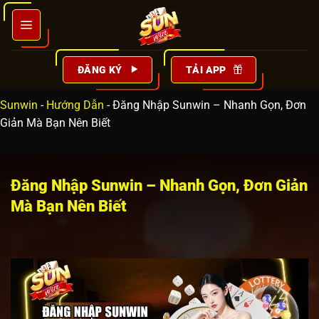
Bỏ
qua
nội
dung
ĐĂNG KÝ
TẢI APP
Sunwin
-
Hướng Dẫn
-
Đăng Nhập Sunwin – Nhanh Gọn, Đơn
Giản Mà Bạn Nên Biết
Đăng Nhập Sunwin – Nhanh Gọn, Đơn Giản
Mà Bạn Nên Biết