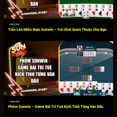
GAME BÀI
Tiến Lên Miền Nam Sunwin – Trò Chơi Quen Thuộc Cho Bạn
GAME BÀI
Phỏm Sunwin – Game Bài Trí Tuệ Kịch Tính Từng Ván Đấu