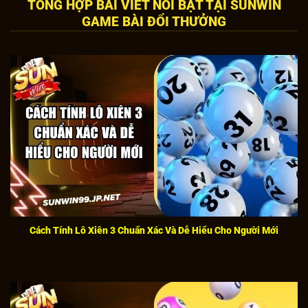
TỔNG HỢP BÀI VIẾT NỔI BẬT TẠI SUNWIN
Lịch sử hình thành
GAME BÀI ĐỔI THƯỞNG
Sunwin
được hình thành với mục tiêu xây dựng một
nền tảng giải trí trực tuyến hiện đại, nơi người chơi
có thể tìm thấy nhiều trò chơi hấp dẫn chỉ trong một
hệ thống duy nhất. Ngay từ những ngày đầu ra mắt,
nền tảng đã tập trung đầu tư vào công nghệ và trải
nghiệm người dùng. Trong giai đoạn đầu phát triển,
nền tảng đã từng bước mở rộng kho trò chơi và hợp
tác với nhiều nhà cung cấp game uy tín.
Nhờ chiến lược phát triển bền vững, Sunwin không
ngừng cải tiến nền tảng, nâng cấp máy chủ và tối ưu
tốc độ xử lý. Các bản cập nhật thường xuyên giúp hệ
Cách Tính Lô Xiên 3 Chuẩn Xác Và Dễ Hiểu Cho Người Mới
thống hoạt động ổn định hơn, đồng thời mang đến
nhiều tính năng mới cho người dùng.