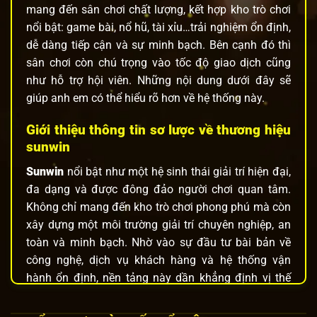
mang đến sân chơi chất lượng, kết hợp kho trò chơi
nổi bật: game bài, nổ hũ, tài xỉu…trải nghiệm ổn định,
dễ dàng tiếp cận và sự minh bạch. Bên cạnh đó thì
sân chơi còn chú trọng vào tốc độ giao dịch cũng
như hỗ trợ hội viên. Những nội dung dưới đây sẽ
giúp anh em có thể hiểu rõ hơn về hệ thống này.
Giới thiệu thông tin sơ lược về thương hiệu
sunwin
Sunwin
nổi bật như một hệ sinh thái giải trí hiện đại,
đa dạng và được đông đảo người chơi quan tâm.
Không chỉ mang đến kho trò chơi phong phú mà còn
xây dựng một môi trường giải trí chuyên nghiệp, an
toàn và minh bạch. Nhờ vào sự đầu tư bài bản về
công nghệ, dịch vụ khách hàng và hệ thống vận
hành ổn định, nền tảng này dần khẳng định vị thế
của mình trên thị trường giải trí trực tuyến.