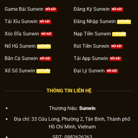
phần hấp dẫn
Game Bài Sunwin
Đăng Ký Sunwin
Tải Xỉu Sunwin
Đăng Nhập Sunwin
Slot game
Xóc Đĩa Sunwin
Nạp Tiền Sunwin
Slot game hay còn gọi là trò chơi quay hũ là một
trong những thể loại phổ biến tại
Sunwin
. Với cơ chế
Nổ Hũ Sunwin
Rút Tiền Sunwin
đơn giản, người chơi chỉ cần quay vòng quay và chờ
Bắn Cá Sunwin
Tải App Sunwin
đợi các biểu tượng xuất hiện theo tổ hợp chiến
thắng. Kho slot game rất đa dạng với nhiều chủ đề
Xổ Số Sunwin
Đại Lý Sunwin
khác nhau như thần thoại, phiêu lưu hay cổ điển.
Mỗi trò chơi đều được thiết kế với đồ họa đẹp mắt và
hiệu ứng hấp dẫn.
THÔNG TIN LIÊN HỆ
Thể thao
Thương hiệu:
Sunwin
Cá cược thể thao luôn là chuyên mục thu hút đông
Địa chỉ: 33 Cửu Long, Phường 2, Tân Bình, Thành phố
đảo người chơi nhất tại
Sunwin
. Nền tảng cung cấp
Hồ Chí Minh, Vietnam
nhiều giải đấu lớn nhỏ trên toàn thế giới, từ bóng đá,
bóng rổ cho đến quần vợt và nhiều môn thể thao
SĐT: 0982626263