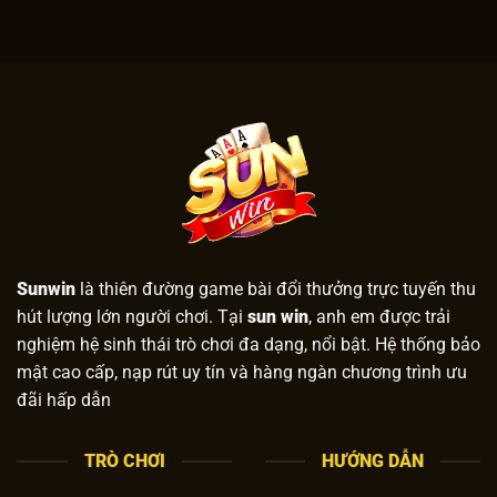
Bắn cá một trò chơi giải trí đơn giản nhưng không
kém phần hấp dẫn. Người chơi sẽ sử dụng các loại
vũ khí khác nhau để tiêu diệt cá và nhận thưởng
tương ứng. Nền tảng cung cấp nhiều phòng chơi với
mức cược đa dạng, phù hợp cho cả người mới lẫn
người chơi lâu năm. Hình ảnh đồ họa sống động
cùng hiệu ứng âm thanh chân thực giúp trò chơi trở
nên thú vị hơn.
Sunwin
là thiên đường game bài đổi thưởng trực tuyến thu
hút lượng lớn người chơi. Tại
sun win
, anh em được trải
nghiệm hệ sinh thái trò chơi đa dạng, nổi bật. Hệ thống bảo
mật cao cấp, nạp rút uy tín và hàng ngàn chương trình ưu
đãi hấp dẫn
TRÒ CHƠI
HƯỚNG DẪN
Bắn cá một trò chơi giải trí đơn giản nhưng không kém