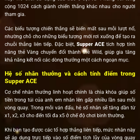
cộng 1024 cách giành chiến thắng khác nhau cho người
tham gia.
Các biểu tượng chiến thắng sẽ biến mất sau mỗi lượt nổ,
nhường chỗ cho những biểu tượng mới rơi xuống để tạo ra
chuỗi thắng liên tiếp. Đặc biệt,
Supper ACE
tích hợp tính
năng thẻ Vàng chuyển đổi thành thẻ Wild, giúp gia tăng
khả năng kết nối các dòng thưởng một cách ngoạn mục.
Hệ số nhân thưởng và cách tính điểm trong
Supper ACE
Cơ chế nhân thưởng linh hoạt chính là chìa khóa giúp số
tiền trong túi của anh em nhân lên gấp nhiều lần sau mỗi
vòng quay. Trong mỗi ván đấu, hệ số nhân sẽ tăng dần từ
x1, x2, x3 cho đến tối đa x5 ở chế độ chơi bình thường.
Khi bạn tạo được các tổ hợp thắng liên tiếp, mức nhân này
sẽ áp dụng trực tiếp vào số điểm tích lũy của vòng quay