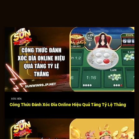
XÓC ĐĨA
Công Thức Đánh Xóc Đĩa Online Hiệu Quả Tăng Tỷ Lệ Thắng