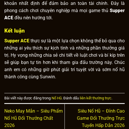
khoản nhất định để đảm bảo an toàn tài chính. Đây là
phong cách chơi chuyên nghiệp mà mọi game thủ
Supper
ACE
đều nên hướng tới.
Kết luận
Supper ACE
thực sự là một lựa chọn không thể bỏ qua cho
những ai yêu thích sự kịch tính và những phần thưởng giá
trị. Hy vọng những chia sẻ chi tiết về luật chơi và bí kíp trên
sẽ giúp bạn tự tin hơn khi tham gia đấu trường này. Chúc
anh em có những giờ phút giải trí tuyệt vời và sớm nổ hũ
thành công cùng Sunwin.
Bài viết này được đăng trong
Nổ Hũ
. Đánh dấu
liên kết thường trực
.
Neko May Mắn – Siêu Phẩm
Siêu Nổ Hũ – Đỉnh Cao
Nổ Hũ Đổi Thưởng Chất
Game Đổi Thưởng Trực
2026
Tuyến Hấp Dẫn 2026