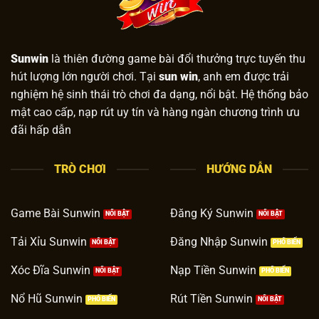
Sunwin
là thiên đường game bài đổi thưởng trực tuyến thu
hút lượng lớn người chơi. Tại
sun win
, anh em được trải
nghiệm hệ sinh thái trò chơi đa dạng, nổi bật. Hệ thống bảo
mật cao cấp, nạp rút uy tín và hàng ngàn chương trình ưu
đãi hấp dẫn
TRÒ CHƠI
HƯỚNG DẪN
Game Bài Sunwin
Đăng Ký Sunwin
Tải Xỉu Sunwin
Đăng Nhập Sunwin
Xóc Đĩa Sunwin
Nạp Tiền Sunwin
Nổ Hũ Sunwin
Rút Tiền Sunwin