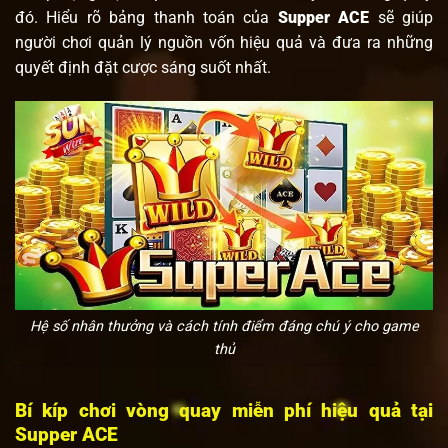
đó. Hiểu rõ bảng thanh toán của
Supper ACE
sẽ giúp
người chơi quản lý nguồn vốn hiệu quả và đưa ra những
quyết định đặt cược sáng suốt nhất.
Hệ số nhân thưởng và cách tính điểm đáng chú ý cho game
thủ
Bí kíp chơi vòng quay miễn phí hiệu quả tại
Supper ACE