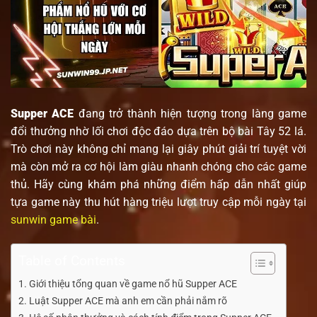
Supper ACE
đang trở thành hiện tượng trong làng game
đổi thưởng nhờ lối chơi độc đáo dựa trên bộ bài Tây 52 lá.
Trò chơi này không chỉ mang lại giây phút giải trí tuyệt vời
mà còn mở ra cơ hội làm giàu nhanh chóng cho các game
thủ. Hãy cùng khám phá những điểm hấp dẫn nhất giúp
tựa game này thu hút hàng triệu lượt truy cập mỗi ngày tại
sunwin game bài
.
Table of Contents
Giới thiệu tổng quan về game nổ hũ Supper ACE
Luật Supper ACE mà anh em cần phải nắm rõ