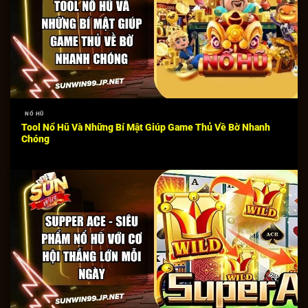
NỔ HŨ
Tool Nổ Hũ Và Những Bí Mật Giúp Game Thủ Về Bờ Nhanh
Chóng