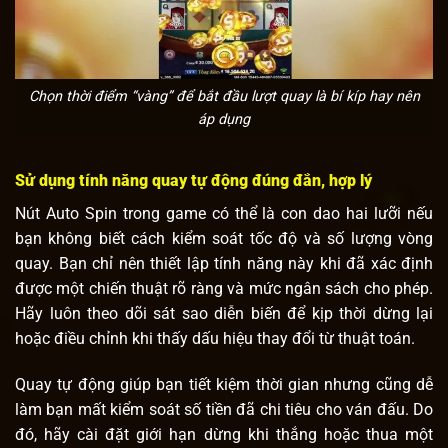
Chọn thời điểm “vàng” để bắt đầu lượt quay là bí kíp hay nên
áp dụng
Sử dụng tính năng quay tự động đúng đắn, hợp lý
Nút Auto Spin trong game có thể là con dao hai lưỡi nếu
bạn không biết cách kiểm soát tốc độ và số lượng vòng
quay. Bạn chỉ nên thiết lập tính năng này khi đã xác định
được một chiến thuật rõ ràng và mức ngân sách cho phép.
Hãy luôn theo dõi sát sao diễn biến để kịp thời dừng lại
hoặc điều chỉnh khi thấy dấu hiệu thay đổi từ thuật toán.
Quay tự động giúp bạn tiết kiệm thời gian nhưng cũng dễ
làm bạn mất kiểm soát số tiền đã chi tiêu cho ván đấu. Do
đó, hãy cài đặt giới hạn dừng khi thắng hoặc thua một