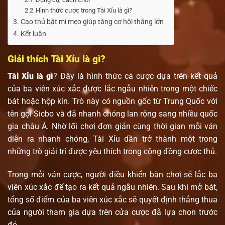
Hình thức cược trong Tài Xỉu là gì?
Cao thủ bật mí mẹo giúp tăng cơ hội thắng lớn
Kết luận
Giải thích Tài Xỉu là gì?
Tài Xỉu là gì
? Đây là hình thức cá cược dựa trên kết quả
của ba viên xúc xắc được lắc ngẫu nhiên trong một chiếc
bát hoặc hộp kín. Trò này có nguồn gốc từ Trung Quốc với
tên gọi Sicbo và đã nhanh chóng lan rộng sang nhiều quốc
gia châu Á. Nhờ lối chơi đơn giản cùng thời gian mỗi ván
diễn ra nhanh chóng, Tài Xỉu dần trở thành một trong
những trò giải trí được yêu thích trong cộng đồng cược thủ.
Trong mỗi ván cược, người điều khiển bàn chơi sẽ lắc ba
viên xúc xắc để tạo ra kết quả ngẫu nhiên. Sau khi mở bát,
tổng số điểm của ba viên xúc xắc sẽ quyết định thắng thua
của người tham gia dựa trên cửa cược đã lựa chọn trước
đó.