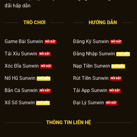
đãi hấp dẫn
TRÒ CHƠI
HƯỚNG DẪN
Game Bài Sunwin
Đăng Ký Sunwin
Tải Xỉu Sunwin
Đăng Nhập Sunwin
Xóc Đĩa Sunwin
Nạp Tiền Sunwin
Nổ Hũ Sunwin
Rút Tiền Sunwin
Bắn Cá Sunwin
Tải App Sunwin
Xổ Số Sunwin
Đại Lý Sunwin
THÔNG TIN LIÊN HỆ