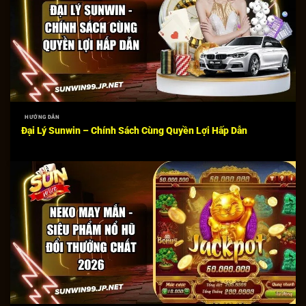
HƯỚNG DẪN
Đại Lý Sunwin – Chính Sách Cùng Quyền Lợi Hấp Dẫn