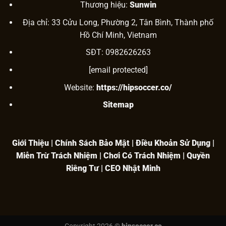
Thương hiệu:
Sunwin
Địa chỉ: 33 Cửu Long, Phường 2, Tân Bình, Thành phố
Hồ Chí Minh, Vietnam
SĐT: 0982626263
[email protected]
Website:
https://hipsoccer.co/
Sitemap
Giới Thiệu
|
Chính Sách Bảo Mật
|
Điều Khoản Sử Dụng
|
Miễn Trừ Trách Nhiệm
|
Chơi Có Trách Nhiệm
|
Quyền
Riêng Tư
|
CEO Nhật Minh