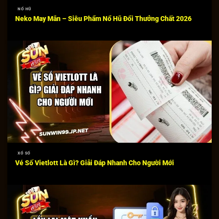
NỔ HŨ
Neko May Mắn – Siêu Phẩm Nổ Hũ Đổi Thưởng Chất 2026
XỔ SỐ
Vé Số Vietlott Là Gì? Giải Đáp Nhanh Cho Người Mới