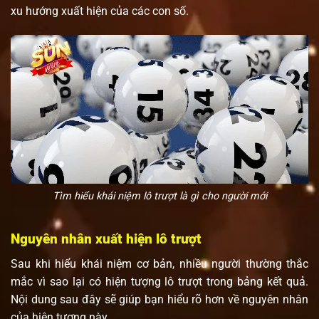
xu hướng xuất hiện của các con số.
Tìm hiểu khái niệm lô trượt là gì cho người mới
Nguyên nhân xuất hiện lô trượt
Sau khi hiểu khái niệm cơ bản, nhiều người thường thắc
mắc vì sao lại có hiện tượng lô trượt trong bảng kết quả.
Nội dung sau đây sẽ giúp bạn hiểu rõ hơn về nguyên nhân
của hiện tượng này.