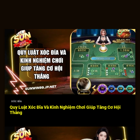
XÓC ĐĨA
Quy Luật Xóc Đĩa Và Kinh Nghiệm Chơi Giúp Tăng Cơ Hội
Thắng