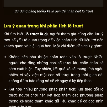
Sử dụng bảng thống kê lô gan để nhận biết lô trượt
Lưu ý quan trọng khi phân tích lô trượt
Khi tìm hiểu
lô trượt là gì
, người tham gia cũng cần lưu ý
một số yếu tố quan trọng để việc phân tích dữ liệu trở nên
khách quan và hiệu quả hơn. Một vài điểm cần chú ý gồm:
Không nên phụ thuộc hoàn toàn vào lô trượt: Nhiều
người cho rằng những con số trượt lâu chắc chắn sẽ
sớm xuất hiện. Tuy nhiên, kết quả xổ số mang tính ngẫu
nhiên, vì vậy việc một con số trượt trong thời gian dài
không đảm bảo rằng nó sẽ về ngay ở kỳ tiếp theo.
Kết hợp nhiều phương pháp phân tích: Khi theo dõi lô
trượt, người chơi nên kết hợp thêm các phương pháp
thống kê hoặc tham khảo dữ liệu khác để có góc nhìn