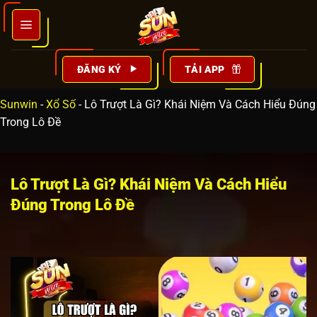
Bỏ
qua
nội
dung
ĐĂNG KÝ
TẢI APP
Sunwin
-
Xổ Số
-
Lô Trượt Là Gì? Khái Niệm Và Cách Hiểu Đúng
Trong Lô Đề
Lô Trượt Là Gì? Khái Niệm Và Cách Hiểu
Đúng Trong Lô Đề