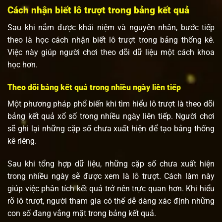
Cách nhận biết lô trượt trong bảng kết quả
Sau khi nắm được khái niệm và nguyên nhân, bước tiếp
theo là học cách nhận biết lô trượt trong bảng thống kê.
Việc này giúp người chơi theo dõi dữ liệu một cách khoa
học hơn.
Theo dõi bảng kết quả trong nhiều ngày liên tiếp
Một phương pháp phổ biến khi tìm hiểu lô trượt là theo dõi
bảng kết quả xổ số trong nhiều ngày liên tiếp. Người chơi
sẽ ghi lại những cặp số chưa xuất hiện để tạo bảng thống
kê riêng.
Sau khi tổng hợp dữ liệu, những cặp số chưa xuất hiện
trong nhiều ngày sẽ được xem là lô trượt. Cách làm này
giúp việc phân tích kết quả trở nên trực quan hơn. Khi hiểu
rõ lô trượt, người tham gia có thể dễ dàng xác định những
con số đang vắng mặt trong bảng kết quả.