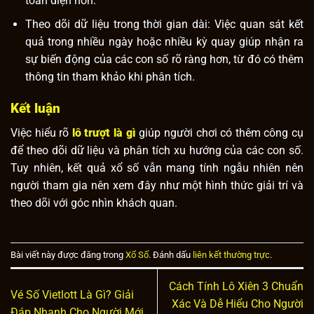
toàn diện hơn.
Theo dõi dữ liệu trong thời gian dài: Việc quan sát kết
quả trong nhiều ngày hoặc nhiều kỳ quay giúp nhận ra
sự biến động của các con số rõ ràng hơn, từ đó có thêm
thông tin tham khảo khi phân tích.
Kết luận
Việc hiểu rõ
lô trượt là gì
giúp người chơi có thêm công cụ
để theo dõi dữ liệu và phân tích xu hướng của các con số.
Tuy nhiên, kết quả xổ số vẫn mang tính ngẫu nhiên nên
người tham gia nên xem đây như một hình thức giải trí và
theo dõi với góc nhìn khách quan.
Bài viết này được đăng trong
Xổ Số
. Đánh dấu
liên kết thường trực
.
Cách Tính Lô Xiên 3 Chuẩn
Vé Số Vietlott Là Gì? Giải
Xác Và Dễ Hiểu Cho Người
Đáp Nhanh Cho Người Mới