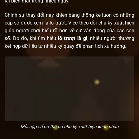
lại biến mất trong nhiều ngày.
Chính sự thay đổi này khiến bảng thống kê luôn có những
cặp số được xem là lô trượt. Việc theo dõi chu kỳ xuất hiện
giúp người chơi hiểu rõ hơn về sự vận động của các con
số. Do đó, khi tìm hiểu
lô trượt là gì
, nhiều người thường
kết hợp dữ liệu từ nhiều kỳ quay để phân tích xu hướng.
Mỗi cặp số có thể có chu kỳ xuất hiện khác nhau