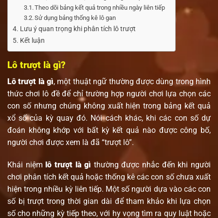
Theo dõi bảng kết quả trong nhiều ngày liên tiếp
Sử dụng bảng thống kê lô gan
Lưu ý quan trọng khi phân tích lô trượt
Kết luận
Lô trượt là gì?
Lô trượt là gì
, một thuật ngữ thường được dùng trong hình
thức chơi lô đề để chỉ trường hợp người chơi lựa chọn các
con số nhưng chúng không xuất hiện trong bảng kết quả
xổ số của kỳ quay đó. Nói cách khác, khi các con số dự
đoán không khớp với bất kỳ kết quả nào được công bố,
người chơi được xem là đã “trượt lô”.
Khái niệm
lô trượt là gì
thường được nhắc đến khi người
chơi phân tích kết quả hoặc thống kê các con số chưa xuất
hiện trong nhiều kỳ liên tiếp. Một số người dựa vào các con
số bị trượt trong thời gian dài để tham khảo khi lựa chọn
số cho những kỳ tiếp theo, với hy vọng tìm ra quy luật hoặc