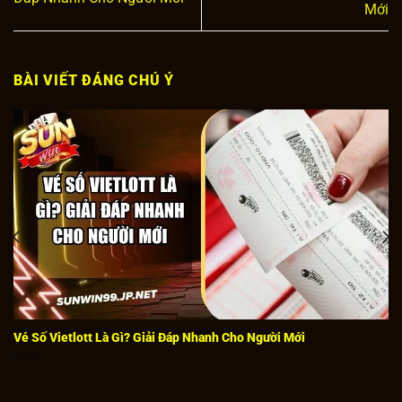
Mới
BÀI VIẾT ĐÁNG CHÚ Ý
Vé Số Vietlott Là Gì? Giải Đáp Nhanh Cho Người Mới