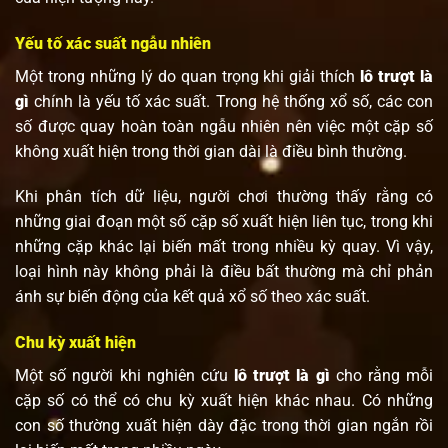
Yếu tố xác suất ngẫu nhiên
Một trong những lý do quan trọng khi giải thích
lô trượt là
gì
chính là yếu tố xác suất. Trong hệ thống xổ số, các con
số được quay hoàn toàn ngẫu nhiên nên việc một cặp số
không xuất hiện trong thời gian dài là điều bình thường.
Khi phân tích dữ liệu, người chơi thường thấy rằng có
những giai đoạn một số cặp số xuất hiện liên tục, trong khi
những cặp khác lại biến mất trong nhiều kỳ quay. Vì vậy,
loại hình này không phải là điều bất thường mà chỉ phản
ánh sự biến động của kết quả xổ số theo xác suất.
Chu kỳ xuất hiện
Một số người khi nghiên cứu
lô trượt là gì
cho rằng mỗi
cặp số có thể có chu kỳ xuất hiện khác nhau. Có những
con số thường xuất hiện dày đặc trong thời gian ngắn rồi