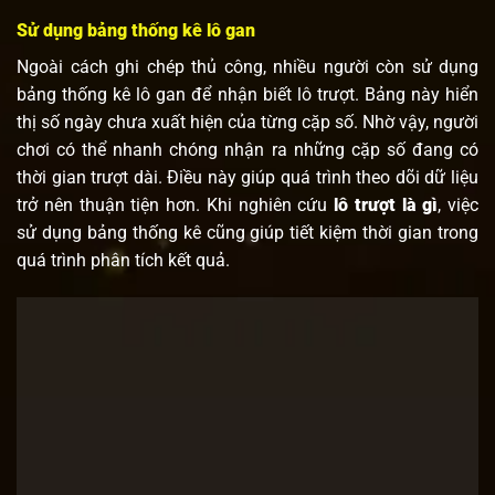
Sử dụng bảng thống kê lô gan
Ngoài cách ghi chép thủ công, nhiều người còn sử dụng
bảng thống kê lô gan để nhận biết lô trượt. Bảng này hiển
thị số ngày chưa xuất hiện của từng cặp số. Nhờ vậy, người
chơi có thể nhanh chóng nhận ra những cặp số đang có
thời gian trượt dài. Điều này giúp quá trình theo dõi dữ liệu
trở nên thuận tiện hơn. Khi nghiên cứu
lô trượt là gì
, việc
sử dụng bảng thống kê cũng giúp tiết kiệm thời gian trong
quá trình phân tích kết quả.