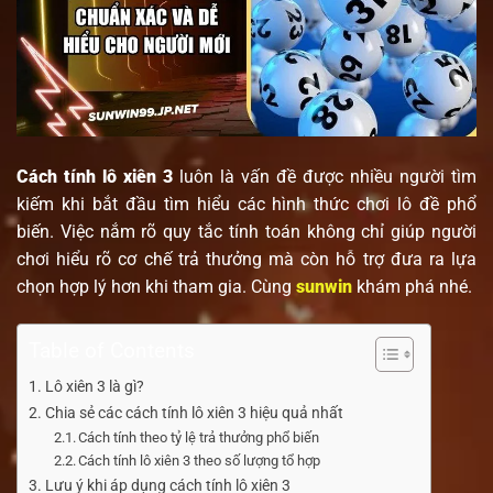
Cách tính lô xiên 3
luôn là vấn đề được nhiều người tìm
kiếm khi bắt đầu tìm hiểu các hình thức chơi lô đề phổ
biến. Việc nắm rõ quy tắc tính toán không chỉ giúp người
chơi hiểu rõ cơ chế trả thưởng mà còn hỗ trợ đưa ra lựa
chọn hợp lý hơn khi tham gia. Cùng
sunwin
khám phá nhé.
Table of Contents
Lô xiên 3 là gì?
Chia sẻ các cách tính lô xiên 3 hiệu quả nhất
Cách tính theo tỷ lệ trả thưởng phổ biến
Cách tính lô xiên 3 theo số lượng tổ hợp
Lưu ý khi áp dụng cách tính lô xiên 3