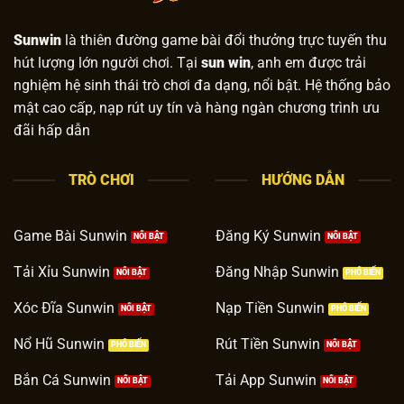
Sunwin
là thiên đường game bài đổi thưởng trực tuyến thu
hút lượng lớn người chơi. Tại
sun win
, anh em được trải
nghiệm hệ sinh thái trò chơi đa dạng, nổi bật. Hệ thống bảo
mật cao cấp, nạp rút uy tín và hàng ngàn chương trình ưu
đãi hấp dẫn
TRÒ CHƠI
HƯỚNG DẪN
Game Bài Sunwin
Đăng Ký Sunwin
Tải Xỉu Sunwin
Đăng Nhập Sunwin
Xóc Đĩa Sunwin
Nạp Tiền Sunwin
Nổ Hũ Sunwin
Rút Tiền Sunwin
Bắn Cá Sunwin
Tải App Sunwin