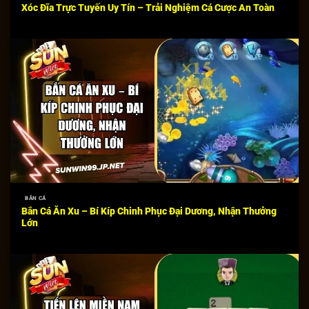
Xóc Đĩa Trực Tuyến Uy Tín – Trải Nghiệm Cá Cược An Toàn
BẮN CÁ
Bắn Cá Ăn Xu – Bí Kíp Chinh Phục Đại Dương, Nhận Thưởng
Lớn