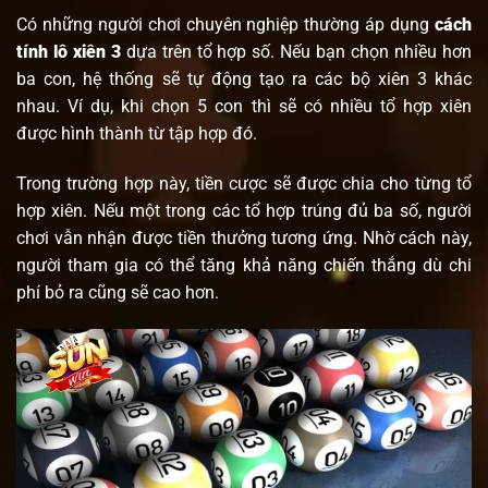
Có những người chơi chuyên nghiệp thường áp dụng
cách
tính lô xiên 3
dựa trên tổ hợp số. Nếu bạn chọn nhiều hơn
ba con, hệ thống sẽ tự động tạo ra các bộ xiên 3 khác
nhau. Ví dụ, khi chọn 5 con thì sẽ có nhiều tổ hợp xiên
được hình thành từ tập hợp đó.
Trong trường hợp này, tiền cược sẽ được chia cho từng tổ
hợp xiên. Nếu một trong các tổ hợp trúng đủ ba số, người
chơi vẫn nhận được tiền thưởng tương ứng. Nhờ cách này,
người tham gia có thể tăng khả năng chiến thắng dù chi
phí bỏ ra cũng sẽ cao hơn.