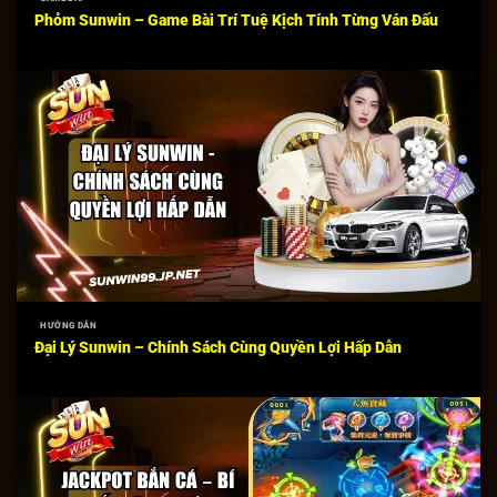
Phỏm Sunwin – Game Bài Trí Tuệ Kịch Tính Từng Ván Đấu
HƯỚNG DẪN
Đại Lý Sunwin – Chính Sách Cùng Quyền Lợi Hấp Dẫn