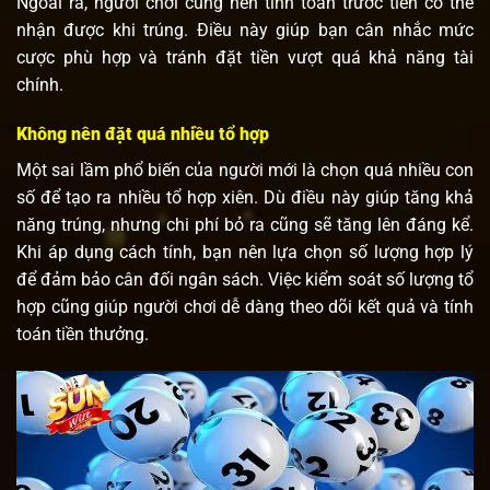
Ngoài ra, người chơi cũng nên tính toán trước tiền có thể
nhận được khi trúng. Điều này giúp bạn cân nhắc mức
cược phù hợp và tránh đặt tiền vượt quá khả năng tài
chính.
Không nên đặt quá nhiều tổ hợp
Một sai lầm phổ biến của người mới là chọn quá nhiều con
số để tạo ra nhiều tổ hợp xiên. Dù điều này giúp tăng khả
năng trúng, nhưng chi phí bỏ ra cũng sẽ tăng lên đáng kể.
Khi áp dụng cách tính, bạn nên lựa chọn số lượng hợp lý
để đảm bảo cân đối ngân sách. Việc kiểm soát số lượng tổ
hợp cũng giúp người chơi dễ dàng theo dõi kết quả và tính
toán tiền thưởng.